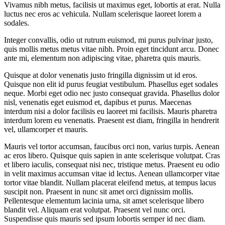
Vivamus nibh metus, facilisis ut maximus eget, lobortis at erat. Nulla
luctus nec eros ac vehicula. Nullam scelerisque laoreet lorem a
sodales.
Integer convallis, odio ut rutrum euismod, mi purus pulvinar justo,
quis mollis metus metus vitae nibh. Proin eget tincidunt arcu. Donec
ante mi, elementum non adipiscing vitae, pharetra quis mauris.
Quisque at dolor venenatis justo fringilla dignissim ut id eros.
Quisque non elit id purus feugiat vestibulum. Phasellus eget sodales
neque.
Morbi eget odio nec justo consequat gravida. Phasellus dolor
nisl, venenatis eget euismod et, dapibus et purus. Maecenas
interdum nisi a dolor facilisis eu laoreet mi facilisis. Mauris pharetra
interdum lorem eu venenatis. Praesent est diam, fringilla in hendrerit
vel, ullamcorper et mauris.
Mauris vel tortor accumsan, faucibus orci non, varius turpis. Aenean
ac eros libero. Quisque quis sapien in ante scelerisque volutpat. Cras
et libero iaculis, consequat nisi nec, tristique metus. Praesent eu odio
in velit maximus accumsan vitae id lectus. Aenean ullamcorper vitae
tortor vitae blandit. Nullam placerat eleifend metus, at tempus lacus
suscipit non. Praesent in nunc sit amet orci dignissim mollis.
Pellentesque elementum lacinia urna, sit amet scelerisque libero
blandit vel. Aliquam erat volutpat. Praesent vel nunc orci.
Suspendisse quis mauris sed ipsum lobortis semper id nec diam.