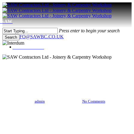
Skip
to
main
content
Menu
Press enter to begin your search
0208 566 4886
INFO@SAWBC.CO.UK
Search
Close
Menu
Search
Music
Uncategorized
Interdum
By
admin
January 23, 2013
No Comments